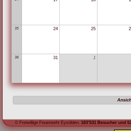
35
24
25
2
36
31
1
Ansich
© Freiwillige Feuerwehr Eysölden.
183'531 Besucher und 52