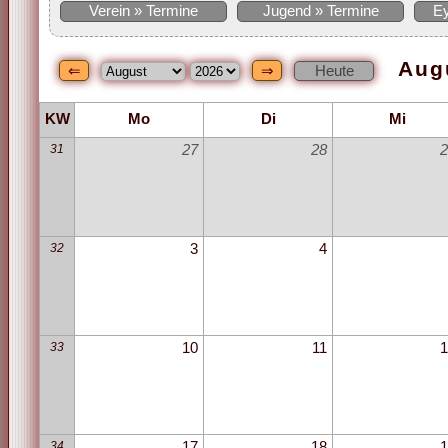
Verein » Termine
Jugend » Termine
Ey
Aug
KW
Mo
Di
Mi
31
27
28
2
32
3
4
33
10
11
1
34
17
18
1