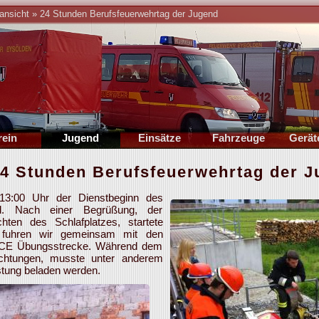
ansicht
»
24 Stunden Berufsfeuerwehrtag der Jugend
rein
Jugend
Einsätze
Fahrzeuge
Gerät
rung
Führung
2026
TSF-W
Stan
24 Stunden Berufsfeuerwehrtag der 
onik
Berichte
2025
MZF
Bil
ichte
Übungsplan
Archiv
MZA
13:00 Uhr der Dienstbeginn des
mine
Termine
Statistik
Oldtimer
nd. Nach einer Begrüßung, der
hten des Schlafplatzes, startete
lieder
Mitglieder
 fuhren wir gemeinsam mit den
leih
 ICE Übungsstrecke. Während dem
richtungen, musste unter anderem
stung beladen werden.