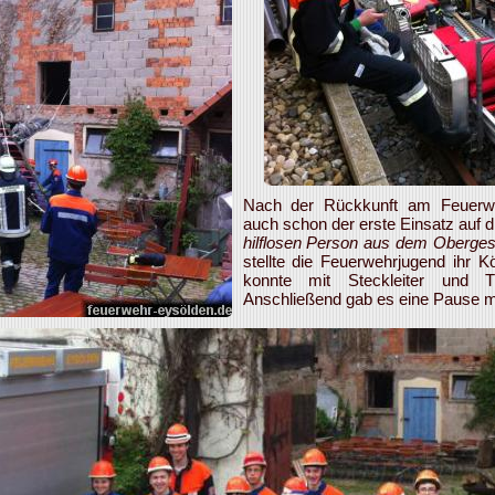
Nach der Rückkunft am Feuerwe
auch schon der erste Einsatz auf d
hilflosen Person aus dem Oberge
stellte die Feuerwehrjugend ihr 
konnte mit Steckleiter und T
Anschließend gab es eine Pause m