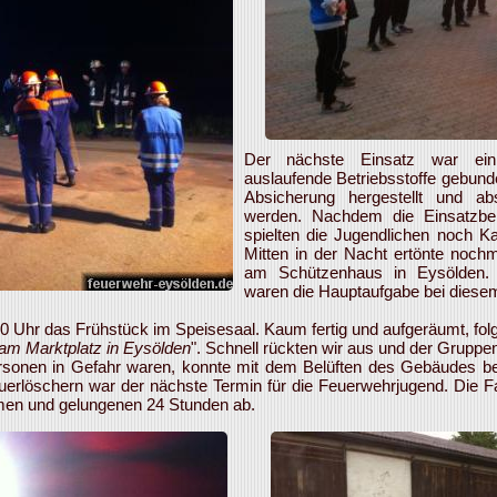
Der nächste Einsatz war ein 
auslaufende Betriebsstoffe gebunden
Absicherung hergestellt und ab
werden. Nachdem die Einsatzbere
spielten die Jugendlichen noch Ka
Mitten in der Nacht ertönte noch
am Schützenhaus in Eysölden. 
waren die Hauptaufgabe bei diesem
 Uhr das Frühstück im Speisesaal. Kaum fertig und aufgeräumt, folg
am Marktplatz in Eysölden
". Schnell rückten wir aus und der Grupp
Personen in Gefahr waren, konnte mit dem Belüften des Gebäudes b
Feuerlöschern war der nächste Termin für die Feuerwehrjugend. Die
men und gelungenen 24 Stunden ab.