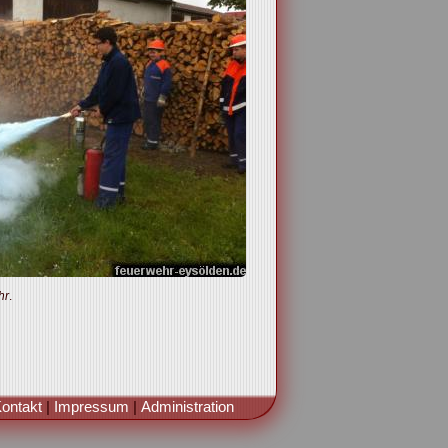
hr
.
ontakt
|
Impressum
|
Administration