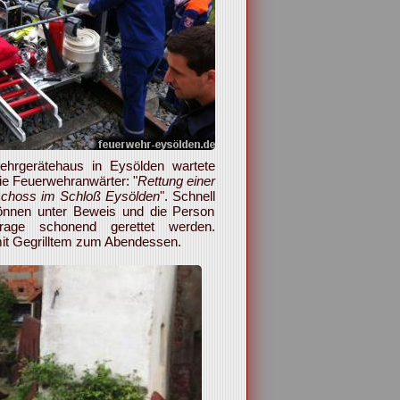
hrgerätehaus in Eysölden wartete
ie Feuerwehranwärter: "
Rettung einer
schoss im Schloß Eysölden
". Schnell
Können unter Beweis und die Person
rage schonend gerettet werden.
it Gegrilltem zum Abendessen.