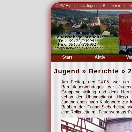
FFW-Eysölden
»
Jugend
»
Berichte
»
Listen
Start
Aktiv
Ve
Berichte
Führung
Füh
Jugend » Berichte » 
Einsätze
Berichte
Chr
Übungsplan
Übungsplan
Ber
Am Freitag, den 24.05. war um 
Termine
Atemschutz
Ter
Berufsfeuerwehrtages der Juge
Gruppeneinteilung und dem Herric
Kalender
Gruppen
Mitg
schon der Übungsdienst. Hierzu
Organigramm
Ver
Jugendlichen nach Kipfenberg zur
Beüben der Tunnel-Sicherheitsein
eine Rollpalette mit Feuerwehrausrü