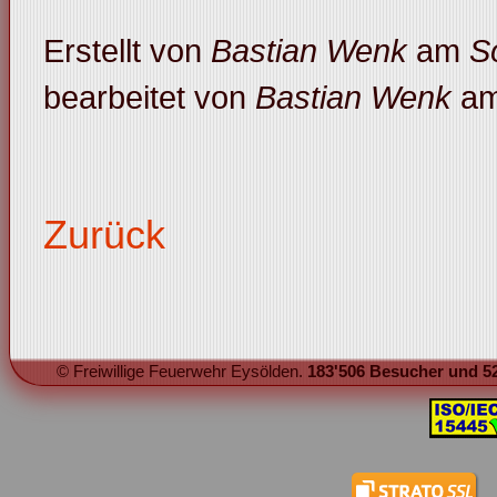
Erstellt von
Bastian Wenk
am
S
bearbeitet von
Bastian Wenk
a
Zurück
© Freiwillige Feuerwehr Eysölden.
183'506 Besucher und 52