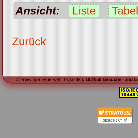
Ansicht:
Liste
Tabel
Zurück
© Freiwillige Feuerwehr Eysölden.
183'659 Besucher und 52