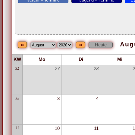
Verein » Termine
Jugend » Termine
Ey
Aug
KW
Mo
Di
Mi
31
27
28
2
32
3
4
33
10
11
1