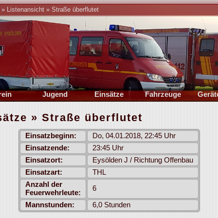
»
Listenansicht
»
Straße überflutet
rein
Jugend
Einsätze
Fahrzeuge
Gerät
rung
Führung
2026
TSF-W
Stan
sätze » Straße überflutet
onik
Berichte
2025
MZF
Bil
ichte
Übungsplan
Archiv
MZA
Einsatzbeginn:
Do, 04.01.2018, 22:45 Uhr
mine
Termine
Statistik
Oldtimer
Einsatzende:
23:45 Uhr
lieder
Mitglieder
Einsatzort:
Eysölden J / Richtung Offenbau
leih
Einsatzart:
THL
Anzahl der
6
Feuerwehrleute:
Mannstunden:
6,0 Stunden