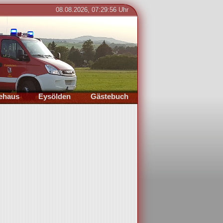
08.08.2026, 07:29:57 Uhr
Bild 0 von 0
ehaus
Eysölden
Gästebuch
dort
Ort
Eintragen
der
Termine