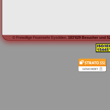
© Freiwillige Feuerwehr Eysölden.
183'629 Besucher und 52