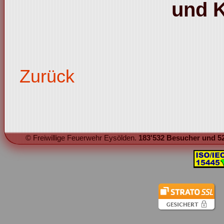
und 
Zurück
© Freiwillige Feuerwehr Eysölden.
183'532 Besucher und 52