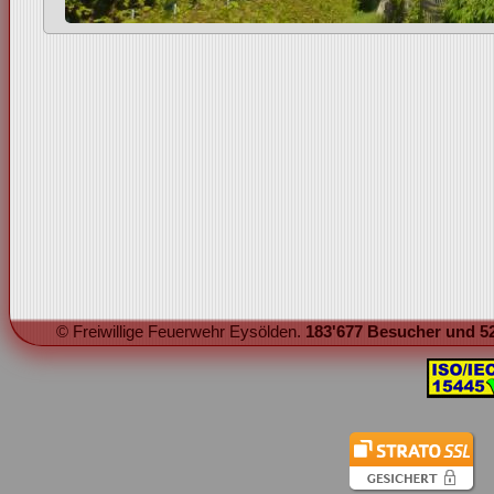
© Freiwillige Feuerwehr Eysölden.
183'677 Besucher und 52