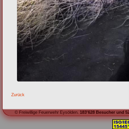
Zurück
© Freiwillige Feuerwehr Eysölden.
183'628 Besucher und 52