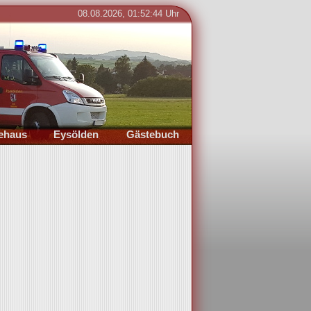
08.08.2026, 01:52:44 Uhr
Bild 0 von 0
ehaus
Eysölden
Gästebuch
dort
Ort
Eintragen
der
Termine