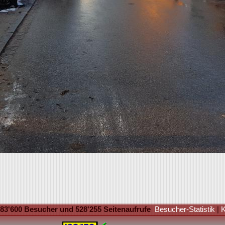
83'600 Besucher und 528'255 Seitenaufrufe
Besucher-Statistik
|
K