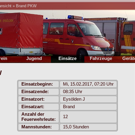
ansicht
»
Brand PKW
rein
Jugend
Einsätze
Fahrzeuge
Gerät
rung
Führung
2026
TSF-W
Stan
W
onik
Berichte
2025
MZF
Bil
ichte
Übungsplan
Archiv
MZA
Einsatzbeginn:
Mi, 15.02.2017, 07:20 Uhr
mine
Termine
Statistik
Oldtimer
Einsatzende:
08:35 Uhr
lieder
Mitglieder
Einsatzort:
Eysölden J
leih
Einsatzart:
Brand
Anzahl der
12
Feuerwehrleute:
Mannstunden:
15,0 Stunden