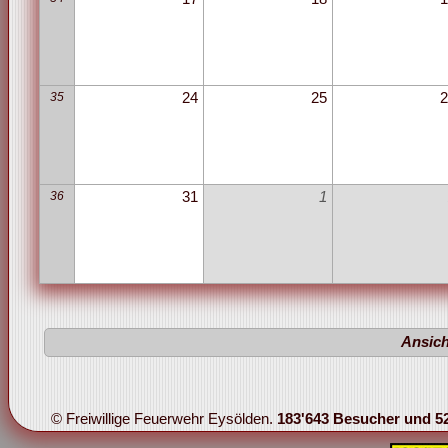
35
24
25
2
36
31
1
Ansich
© Freiwillige Feuerwehr Eysölden.
183'643 Besucher und 52