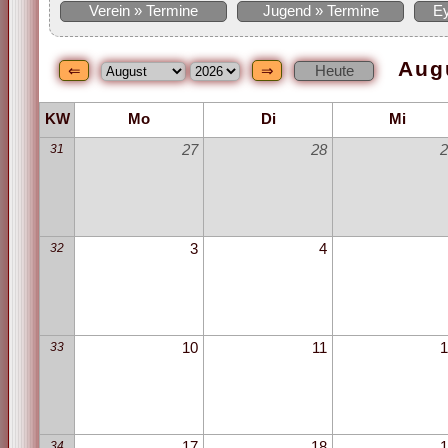
Verein » Termine
Jugend » Termine
Ey
Aug
KW
Mo
Di
Mi
31
27
28
2
32
3
4
33
10
11
1
34
17
18
1