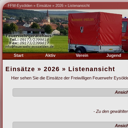
FFW-Eysölden
»
Einsätze
»
2026
»
Listenansicht
Start
Aktiv
Verein
Jugend
Berichte
Führung
Führung
Führung
Einsätze » 2026 » Listenansicht
Einsätze
Berichte
Chronik
Berichte
Übungsplan
Übungsplan
Berichte
Übungsplan
Hier sehen Sie die Einsätze der Freiwilligen Feuerwehr Eysöld
Termine
Atemschutz
Termine
Termine
Kalender
Gruppen
Mitglieder
Mitglieder
Ansich
Organigramm
Verleih
- Zu den gewählten 
Ansich