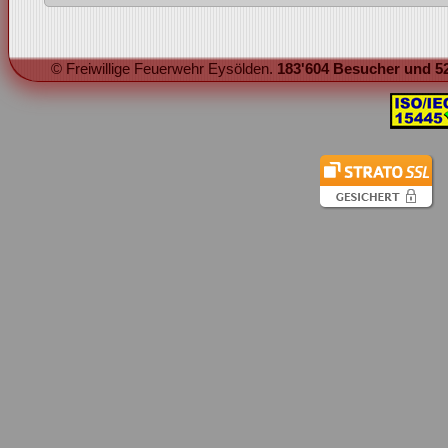
© Freiwillige Feuerwehr Eysölden.
183'604 Besucher und 52