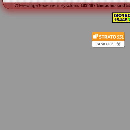
© Freiwillige Feuerwehr Eysölden.
183'497 Besucher und 52