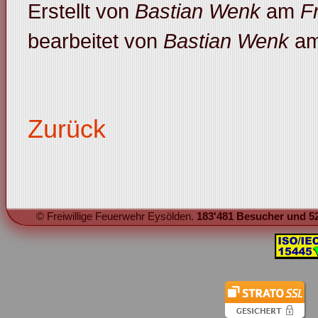
Erstellt von
Bastian Wenk
am
F
bearbeitet von
Bastian Wenk
a
Zurück
© Freiwillige Feuerwehr Eysölden.
183'481 Besucher und 52