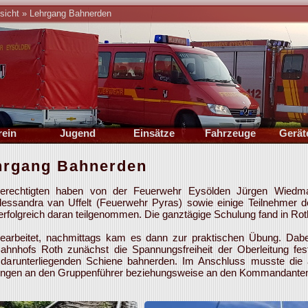
sicht
»
Lehrgang Bahnerden
rein
Jugend
Einsätze
Fahrzeuge
Gerät
rung
Führung
2026
TSF-W
Stan
ehrgang Bahnerden
onik
Berichte
2025
MZF
Bil
ichte
Übungsplan
Archiv
MZA
rechtigten haben von der Feuerwehr Eysölden Jürgen Wiedma
mine
Termine
Statistik
Oldtimer
ssandra van Uffelt (Feuerwehr Pyras) sowie einige Teilnehmer 
folgreich daran teilgenommen. Die ganztägige Schulung fand in Roth
lieder
Mitglieder
leih
gearbeitet, nachmittags kam es dann zur praktischen Übung. Dabe
ahnhofs Roth zunächst die Spannungsfreiheit der Oberleitung fest
darunterliegenden Schiene bahnerden. Im Anschluss musste die 
ungen an den Gruppenführer beziehungsweise an den Kommandanten 