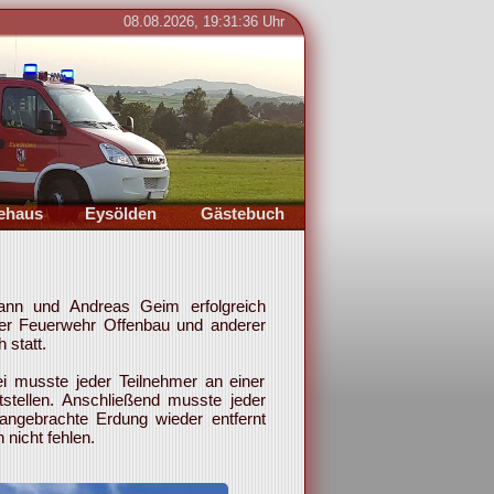
08.08.2026, 19:31:36 Uhr
Bild 0 von 0
ehaus
Eysölden
Gästebuch
dort
Ort
Eintragen
der
Termine
nn und Andreas Geim erfolgreich
der Feuerwehr Offenbau und anderer
 statt.
i musste jeder Teilnehmer an einer
stellen. Anschließend musste jeder
angebrachte Erdung wieder entfernt
nicht fehlen.