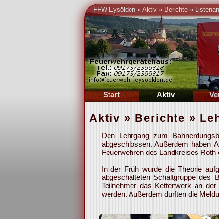
FFW-Eysölden
»
Aktiv
»
Berichte
»
Listenan
Start
Aktiv
Ve
Berichte
Führung
Füh
Aktiv » Berichte » L
Einsätze
Berichte
Chr
Übungsplan
Übungsplan
Ber
Den Lehrgang zum Bahnerdungsbe
Termine
Atemschutz
Ter
abgeschlossen. Außerdem haben Ale
Feuerwehren des Landkreises Roth er
Kalender
Gruppen
Mitg
Organigramm
Ver
In der Früh wurde die Theorie auf
abgeschalteten Schaltgruppe des B
Teilnehmer das Kettenwerk an der 
werden. Außerdem durften die Meld